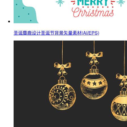
圣诞麋鹿设计圣诞节背景矢量素材(AI/EPS)