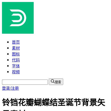
首页
素材
图标
代码
字体
视频
搜索
登录/注册
铃铛花瓣蝴蝶结圣诞节背景矢