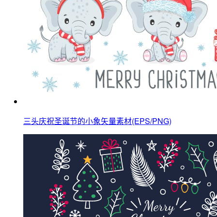
三头庆祝圣诞节的小象矢量素材(EPS/PNG)