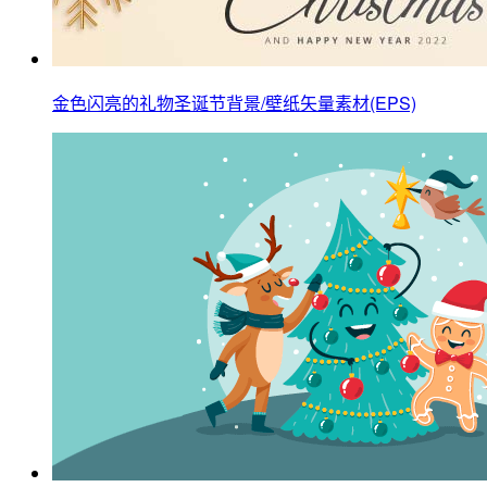
金色闪亮的礼物圣诞节背景/壁纸矢量素材(EPS)