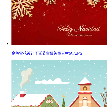
金色雪花设计圣诞节背景矢量素材(AI/EPS)