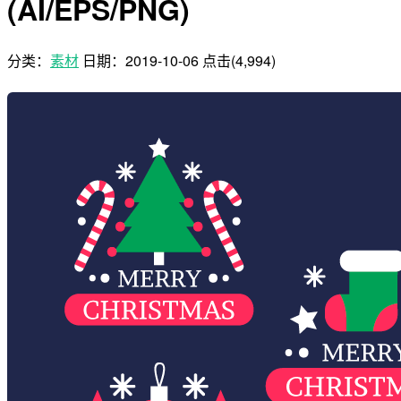
(AI/EPS/PNG)
分类：
素材
日期：
2019-10-06
点击(4,994)