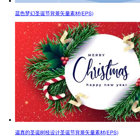
蓝色梦幻圣诞节背景矢量素材(EPS)
逼真的圣诞树枝设计圣诞节背景矢量素材(EPS)