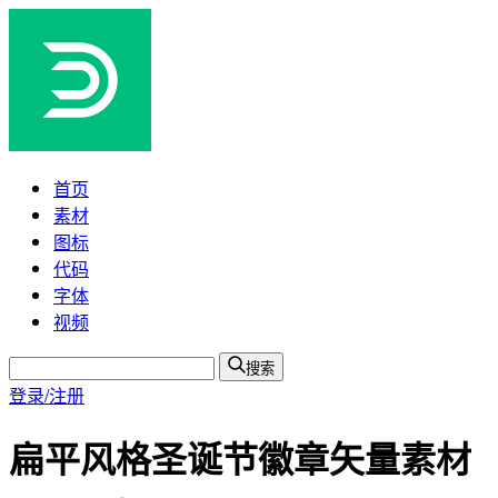
首页
素材
图标
代码
字体
视频
搜索
登录/注册
扁平风格圣诞节徽章矢量素材