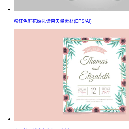
粉红色鲜花婚礼请柬矢量素材(EPS/AI)