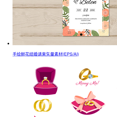
手绘鲜花结婚请柬矢量素材(EPS/AI)