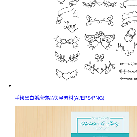
手绘黑白婚庆饰品矢量素材(AI/EPS/PNG)