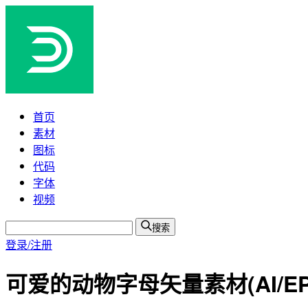
首页
素材
图标
代码
字体
视频
搜索
登录/注册
可爱的动物字母矢量素材(AI/EPS