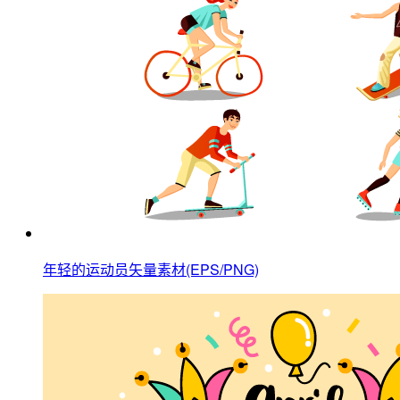
年轻的运动员矢量素材(EPS/PNG)