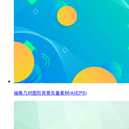
抽象几何图形背景矢量素材(AI/EPS)