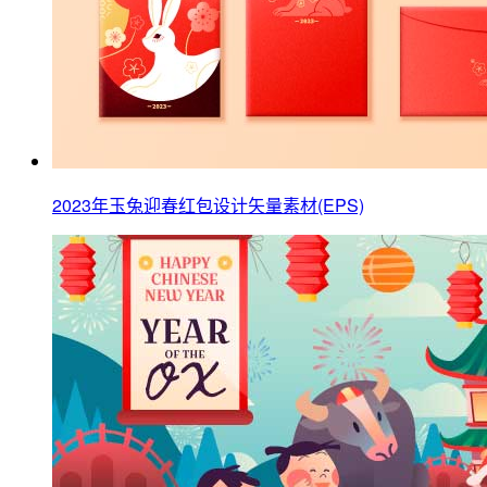
2023年玉兔迎春红包设计矢量素材(EPS)