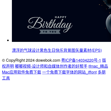
漂浮的气球设计黑色生日快乐背景图矢量素材(EPS)
© CopyRight 2024 dowebok.com
粤ICP备14034220号-1
版
权声明
嘟嘟视频-设计师和自媒体创作者的好帮手
ifmac_精品
Mac应用软件免费下载
一个免费下载字体的网站_iffont
多朋
工具