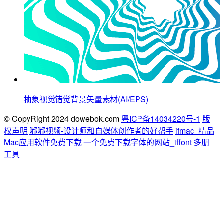
抽象视觉错觉背景矢量素材(AI/EPS)
© CopyRight 2024 dowebok.com
粤ICP备14034220号-1
版
权声明
嘟嘟视频-设计师和自媒体创作者的好帮手
ifmac_精品
Mac应用软件免费下载
一个免费下载字体的网站_iffont
多朋
工具