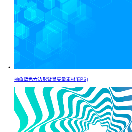
抽象蓝色六边形背景矢量素材(EPS)