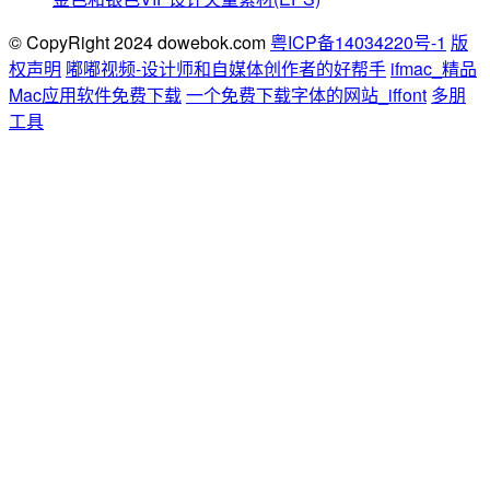
© CopyRight 2024 dowebok.com
粤ICP备14034220号-1
版
权声明
嘟嘟视频-设计师和自媒体创作者的好帮手
ifmac_精品
Mac应用软件免费下载
一个免费下载字体的网站_iffont
多朋
工具