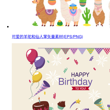
可爱的羊驼和仙人掌矢量素材(EPS/PNG)