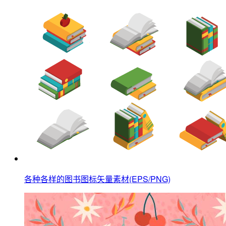
各种各样的图书图标矢量素材(EPS/PNG)