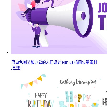
蓝白色喇叭和办公的人们设计 join us 插画矢量素材
(EPS)