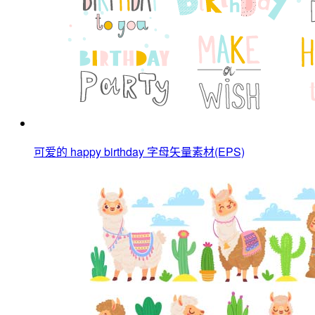
可爱的 happy birthday 字母矢量素材(EPS)