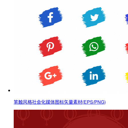
笔触风格社会化媒体图标矢量素材(EPS/PNG)