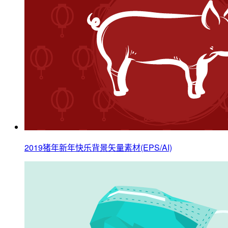
2019猪年新年快乐背景矢量素材(EPS/AI)