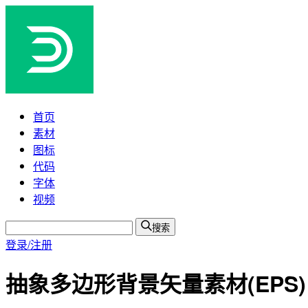
首页
素材
图标
代码
字体
视频
搜索
登录/注册
抽象多边形背景矢量素材(EPS)