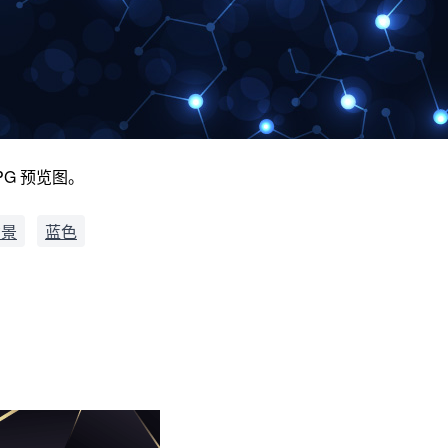
G 预览图。
背景
蓝色