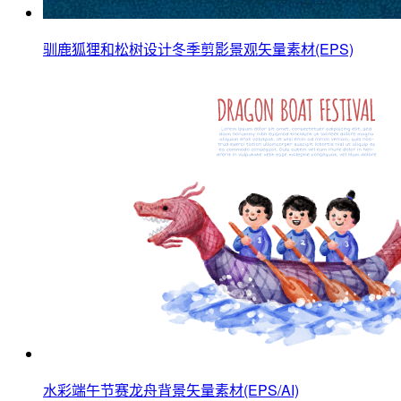
驯鹿狐狸和松树设计冬季剪影景观矢量素材(EPS)
水彩端午节赛龙舟背景矢量素材(EPS/AI)