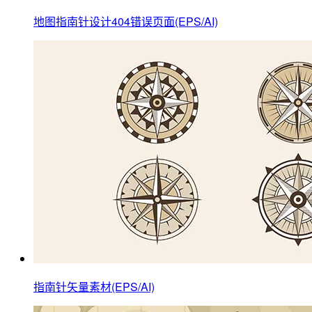
地图指南针设计404错误页面(EPS/AI)
指南针矢量素材(EPS/AI)