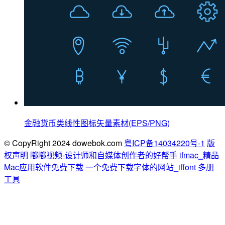
金融货币类线性图标矢量素材(EPS/PNG)
© CopyRight 2024 dowebok.com
粤ICP备14034220号-1
版
权声明
嘟嘟视频-设计师和自媒体创作者的好帮手
ifmac_精品
Mac应用软件免费下载
一个免费下载字体的网站_iffont
多朋
工具