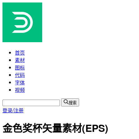
首页
素材
图标
代码
字体
视频
搜索
登录/注册
金色奖杯矢量素材(EPS)