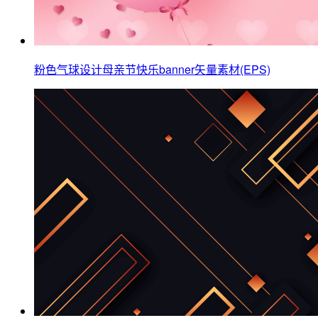
粉色气球设计母亲节快乐banner矢量素材(EPS)