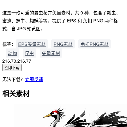
这是一款可爱的昆虫花卉矢量素材，共 9 种，包含了瓢虫、
蜜蜂、蜗牛、蝴蝶等等，提供了 EPS 和 免扣 PNG 两种格
式，含 JPG 预览图。
标签：
EPS矢量素材
PNG素材
免扣PNG素材
动物
昆虫
矢量素材
216.73.216.77
立即下载
无法下载？
立即反馈
相关素材