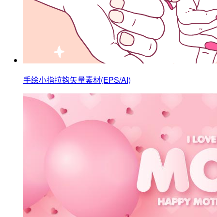
手绘小指拉钩矢量素材(EPS/AI)