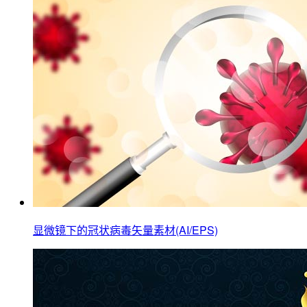
显微镜下的冠状病毒矢量素材(AI/EPS)