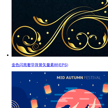
金色闪亮奢华背景矢量素材(EPS)