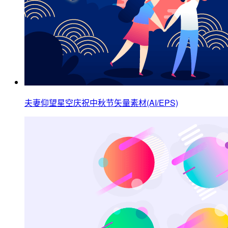
夫妻仰望星空庆祝中秋节矢量素材(AI/EPS)