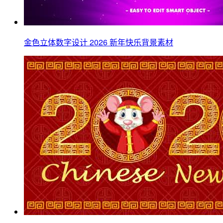
金色立体数字设计 2026 新年快乐背景素材