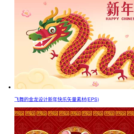
飞舞的金龙设计新年快乐矢量素材(EPS)