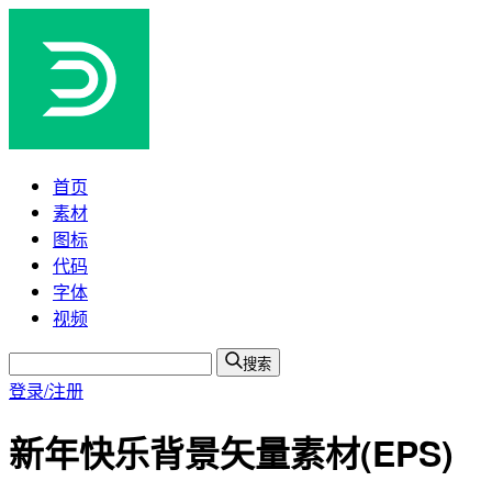
首页
素材
图标
代码
字体
视频
搜索
登录/注册
新年快乐背景矢量素材(EPS)