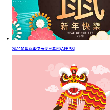
2020鼠年新年快乐矢量素材(AI/EPS)