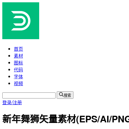
首页
素材
图标
代码
字体
视频
搜索
登录/注册
新年舞狮矢量素材(EPS/AI/PNG