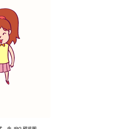
，含 JPG 预览图。