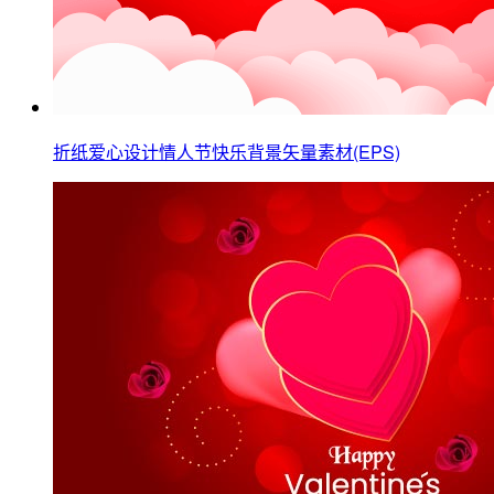
折纸爱心设计情人节快乐背景矢量素材(EPS)