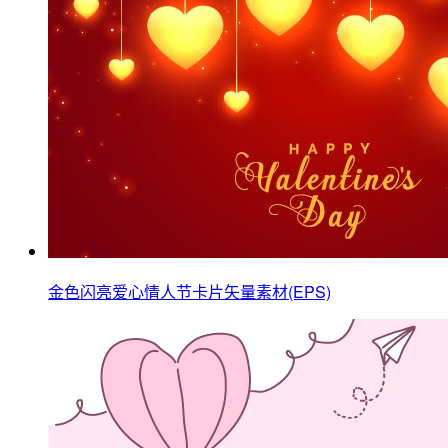
金色闪亮爱心情人节卡片矢量素材(EPS)