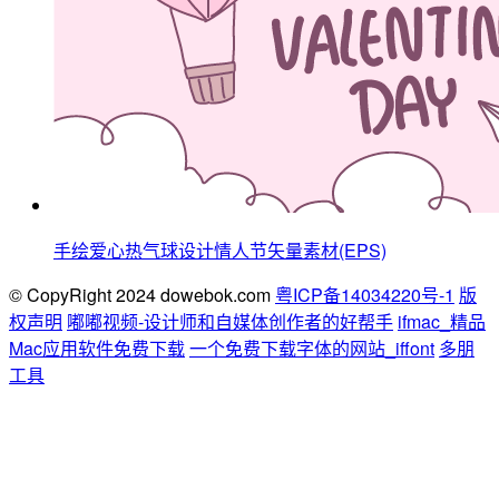
手绘爱心热气球设计情人节矢量素材(EPS)
© CopyRight 2024 dowebok.com
粤ICP备14034220号-1
版
权声明
嘟嘟视频-设计师和自媒体创作者的好帮手
ifmac_精品
Mac应用软件免费下载
一个免费下载字体的网站_iffont
多朋
工具