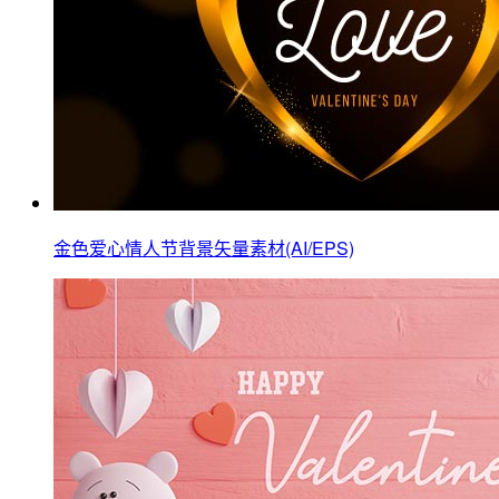
金色爱心情人节背景矢量素材(AI/EPS)