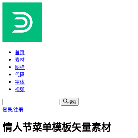
首页
素材
图标
代码
字体
视频
搜索
登录/注册
情人节菜单模板矢量素材