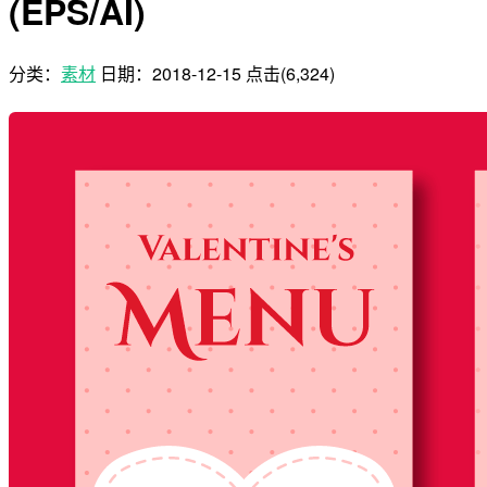
(EPS/AI)
分类：
素材
日期：
2018-12-15
点击(6,324)