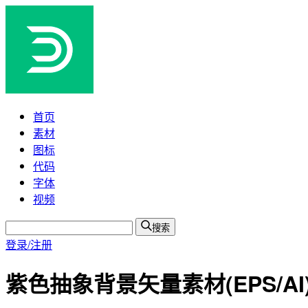
首页
素材
图标
代码
字体
视频
搜索
登录/注册
紫色抽象背景矢量素材(EPS/AI