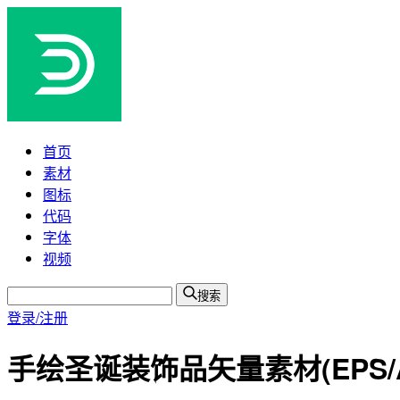
首页
素材
图标
代码
字体
视频
搜索
登录/注册
手绘圣诞装饰品矢量素材(EPS/AI