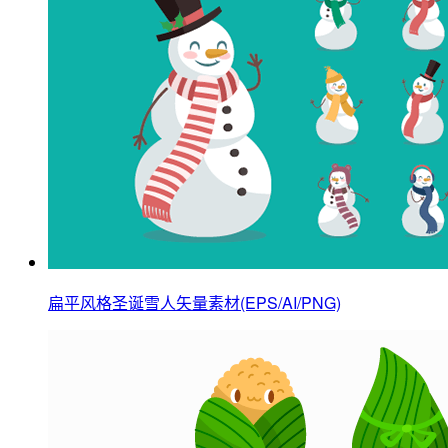
扁平风格圣诞雪人矢量素材(EPS/AI/PNG)