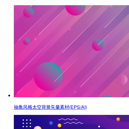
抽象风格太空背景矢量素材(EPS/AI)