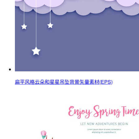
扁平风格云朵和星星吊坠背景矢量素材(EPS)