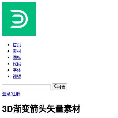
首页
素材
图标
代码
字体
视频
搜索
登录/注册
3D渐变箭头矢量素材