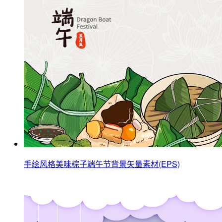
手绘风格美味粽子端午节背景矢量素材(EPS)