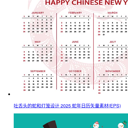
吐舌头的蛇和灯笼设计 2025 蛇年日历矢量素材(EPS)