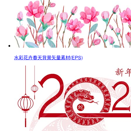
水彩花卉春天背景矢量素材(EPS)