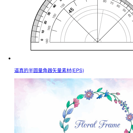
逼真的半圆量角器矢量素材(EPS)