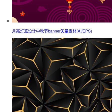
月亮灯笼设计中秋节banner矢量素材(AI/EPS)