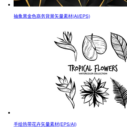
抽象黑金色商务背景矢量素材(AI/EPS)
手绘热带花卉矢量素材(EPS/AI)