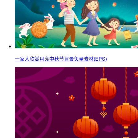
一家人欣赏月亮中秋节背景矢量素材(EPS)