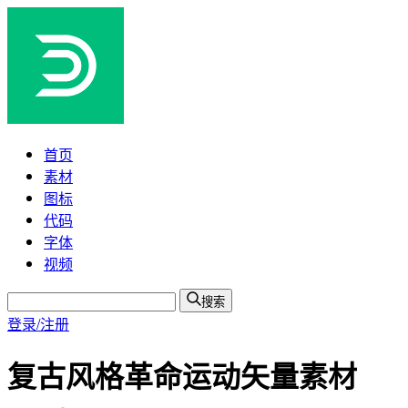
首页
素材
图标
代码
字体
视频
搜索
登录/注册
复古风格革命运动矢量素材