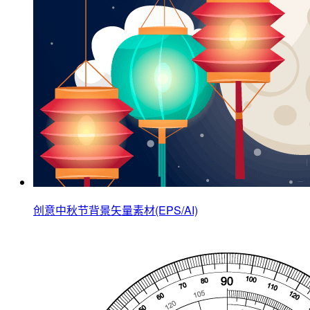
创意中秋节背景矢量素材(EPS/AI)