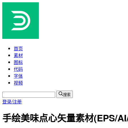
首页
素材
图标
代码
字体
视频
搜索
登录/注册
手绘美味点心矢量素材(EPS/AI/