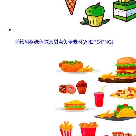
手绘风格绿色抹茶甜点矢量素材(AI/EPS/PNG)