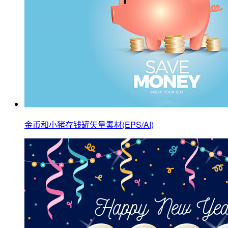
金币和小猪存钱罐矢量素材(EPS/AI)