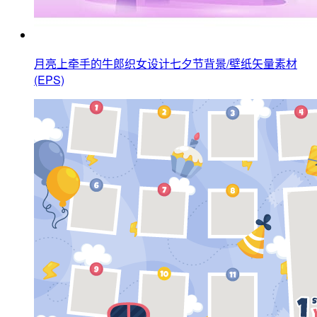
月亮上牵手的牛郎织女设计七夕节背景/壁纸矢量素材
(EPS)