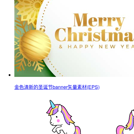
金色清新的圣诞节banner矢量素材(EPS)