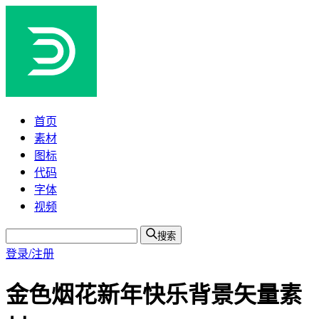
首页
素材
图标
代码
字体
视频
搜索
登录/注册
金色烟花新年快乐背景矢量素