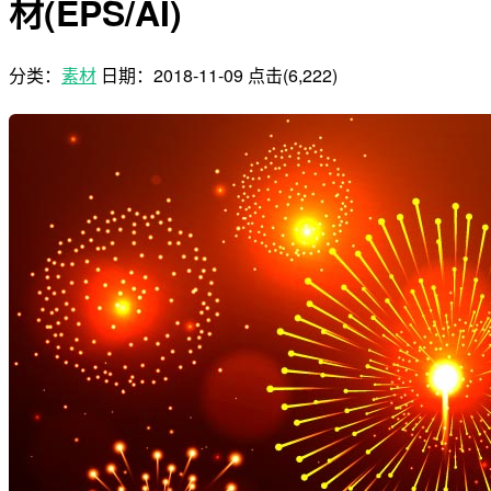
材(EPS/AI)
分类：
素材
日期：
2018-11-09
点击(6,222)