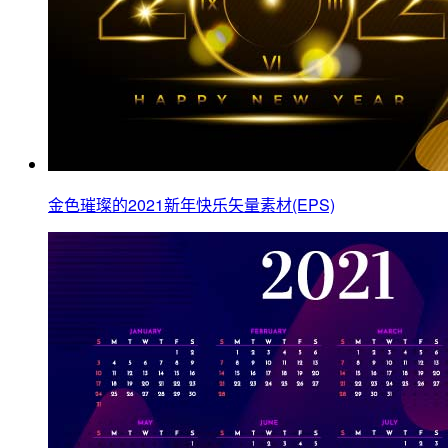
金色璀璨的2021新年快乐矢量素材(EPS)