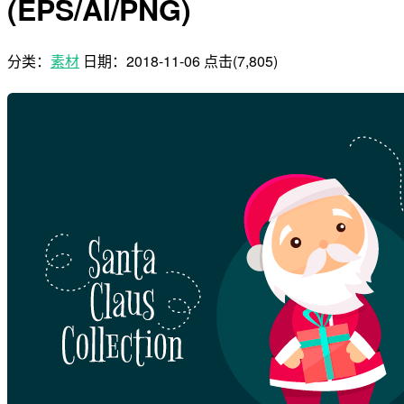
(EPS/AI/PNG)
分类：
素材
日期：
2018-11-06
点击(7,805)