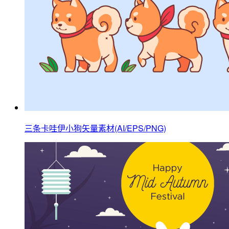
三条卡哇伊小狗矢量素材(AI/EPS/PNG)