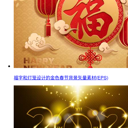
福字和灯笼设计的金色春节背景矢量素材(EPS)