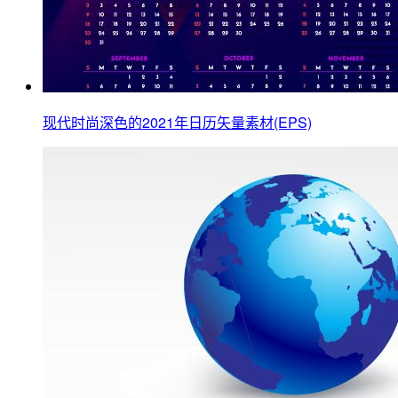
现代时尚深色的2021年日历矢量素材(EPS)