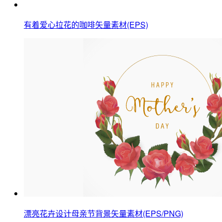
有着爱心拉花的咖啡矢量素材(EPS)
漂亮花卉设计母亲节背景矢量素材(EPS/PNG)