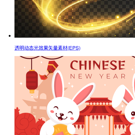
透明动态光效果矢量素材(EPS)