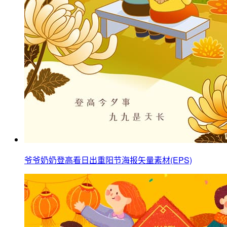
爷爷奶奶登高看日出重阳节海报矢量素材(EPS)