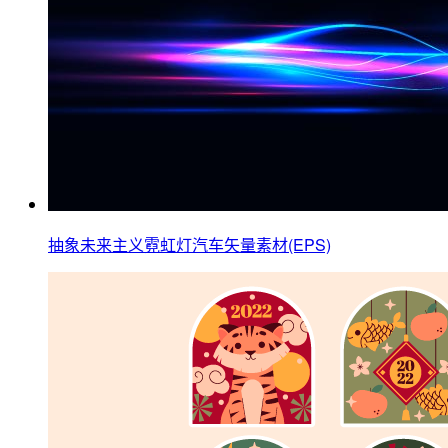
抽象未来主义霓虹灯汽车矢量素材(EPS)