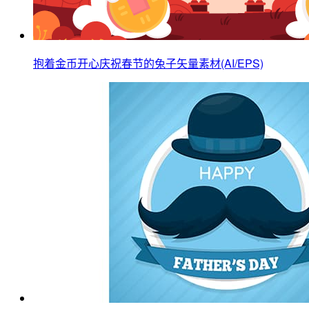
抱着金币开心庆祝春节的兔子矢量素材(AI/EPS)