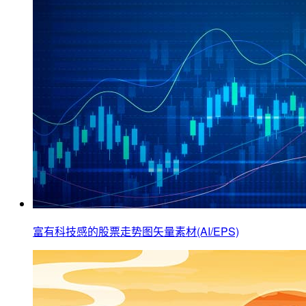
富有科技感的股票走势图矢量素材(AI/EPS)