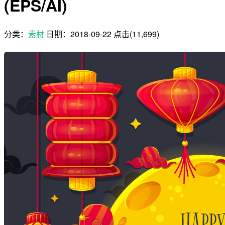
(EPS/AI)
分类：
素材
日期：
2018-09-22
点击(11,699)