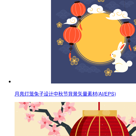
月亮灯笼兔子设计中秋节背景矢量素材(AI/EPS)