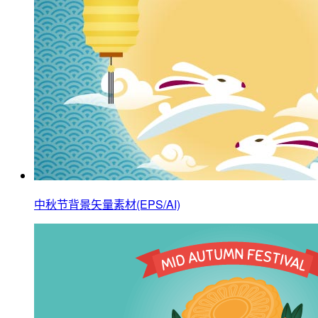
中秋节背景矢量素材(EPS/AI)