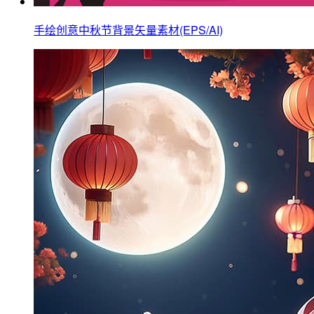
手绘创意中秋节背景矢量素材(EPS/AI)