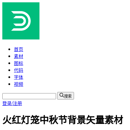
首页
素材
图标
代码
字体
视频
搜索
登录/注册
火红灯笼中秋节背景矢量素材