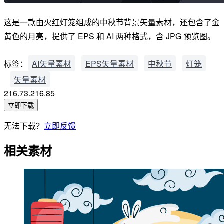
这是一款由火红灯笼组成的中秋节背景矢量素材，还包含了金
黄色的月亮，提供了 EPS 和 AI 两种格式，含 JPG 预览图。
标签：
AI矢量素材
EPS矢量素材
中秋节
灯笼
矢量素材
216.73.216.85
立即下载
无法下载？
立即反馈
相关素材