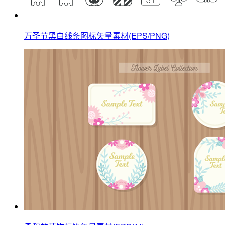
万圣节黑白线条图标矢量素材(EPS/PNG)