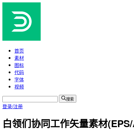
首页
素材
图标
代码
字体
视频
搜索
登录/注册
白领们协同工作矢量素材(EPS/A