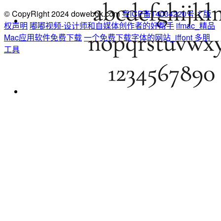
© CopyRight 2024 dowebok.com
粤ICP备14034220号-1
版
权声明
嘟嘟视频-设计师和自媒体创作者的好帮手
ifmac_精品
Mac应用软件免费下载
一个免费下载字体的网站_iffont
多朋
工具