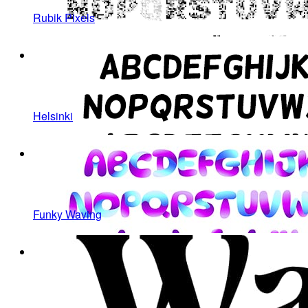
Rubik Pixels
Helsinki
Funky Waving