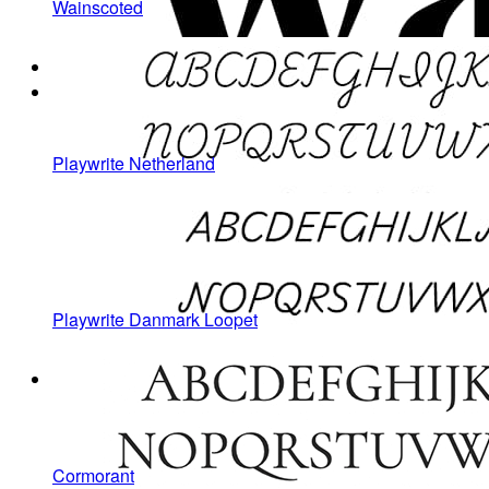
Wainscoted
Playwrite Netherland
Playwrite Danmark Loopet
Cormorant