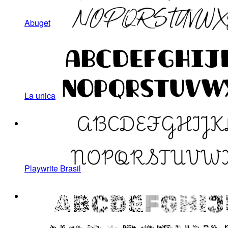
Abuget
La unica
Playwrite Brasil