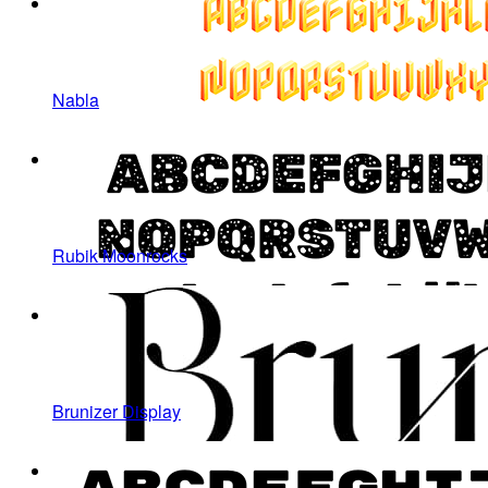
Nabla
Rubik Moonrocks
Brunizer Display