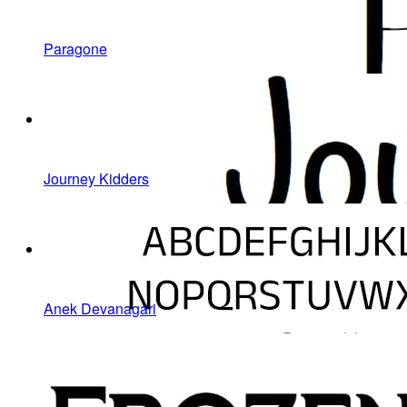
Paragone
Journey Kidders
Anek Devanagari