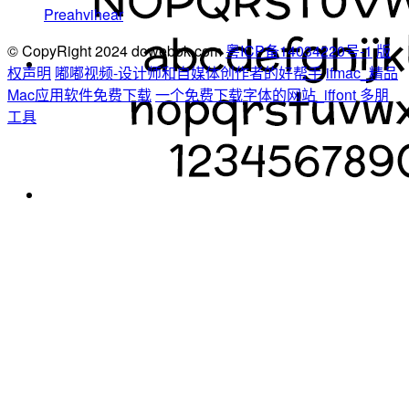
Preahvihear
© CopyRight 2024 dowebok.com
粤ICP备14034220号-1
版
权声明
嘟嘟视频-设计师和自媒体创作者的好帮手
ifmac_精品
Mac应用软件免费下载
一个免费下载字体的网站_iffont
多朋
工具