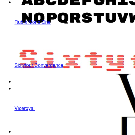
Rubik Mono One
Sixtyfour Convergence
Viceroyal