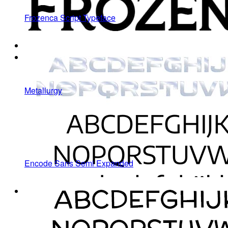
Frozenca Script Typeface
Metallurgy
Encode Sans Semi Expanded