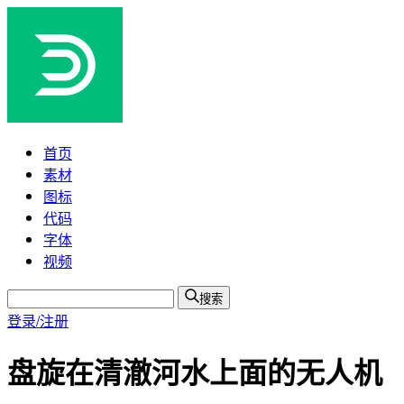
首页
素材
图标
代码
字体
视频
搜索
登录/注册
盘旋在清澈河水上面的无人机