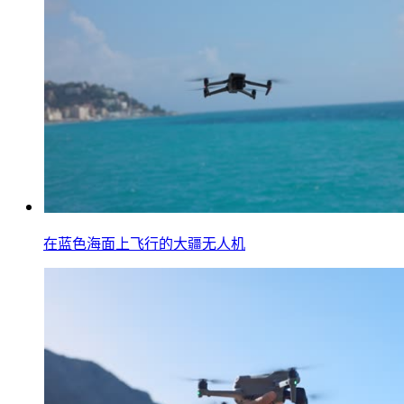
在蓝色海面上飞行的大疆无人机