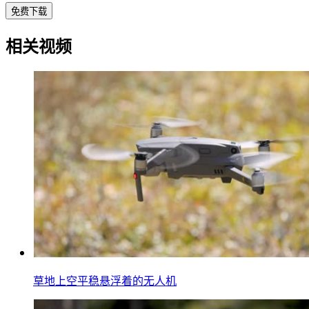
免费下载
相关视频
草地上空平稳悬浮着的无人机