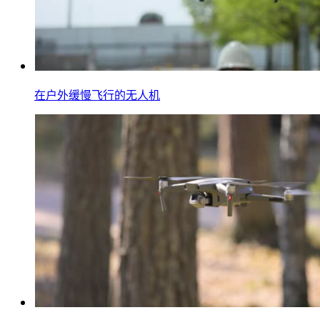
在户外缓慢飞行的无人机