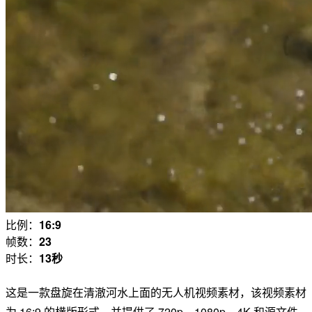
比例：
16:9
帧数：
23
时长：
13秒
这是一款盘旋在清澈河水上面的无人机视频素材，该视频素材
为 16:9 的横版形式，并提供了 720p、1080p、4K 和源文件