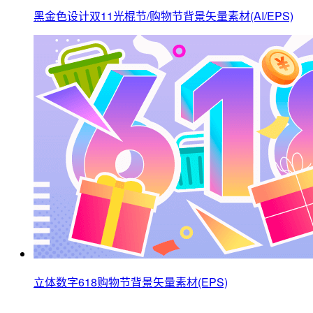
黑金色设计双11光棍节/购物节背景矢量素材(AI/EPS)
立体数字618购物节背景矢量素材(EPS)