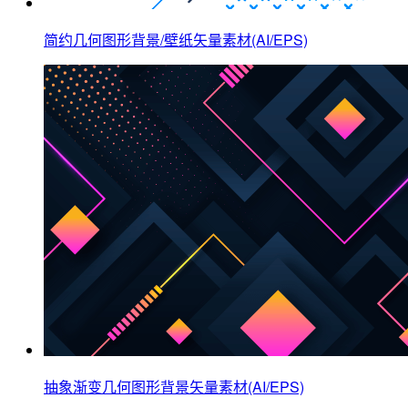
简约几何图形背景/壁纸矢量素材(AI/EPS)
抽象渐变几何图形背景矢量素材(AI/EPS)