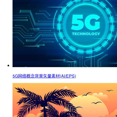
5G网络概念背景矢量素材(AI/EPS)