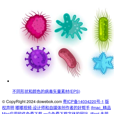
不同形状和颜色的病毒矢量素材(EPS)
© CopyRight 2024 dowebok.com
粤ICP备14034220号-1
版
权声明
嘟嘟视频-设计师和自媒体创作者的好帮手
ifmac_精品
Mac应用软件免费下载
一个免费下载字体的网站_iffont
多朋