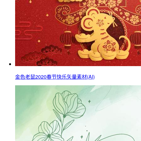
金色老鼠2020春节快乐矢量素材(AI)