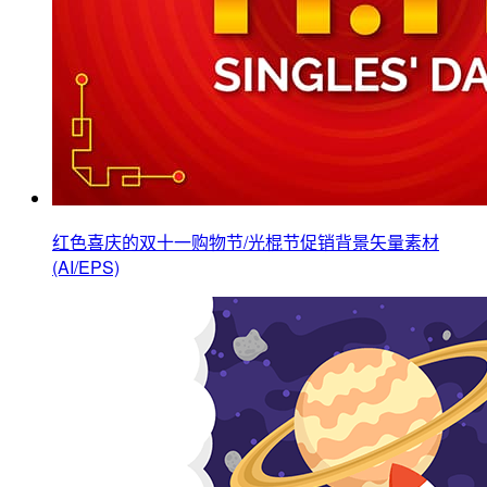
红色喜庆的双十一购物节/光棍节促销背景矢量素材
(AI/EPS)