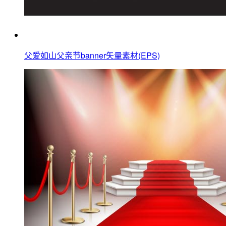
父爱如山父亲节banner矢量素材(EPS)