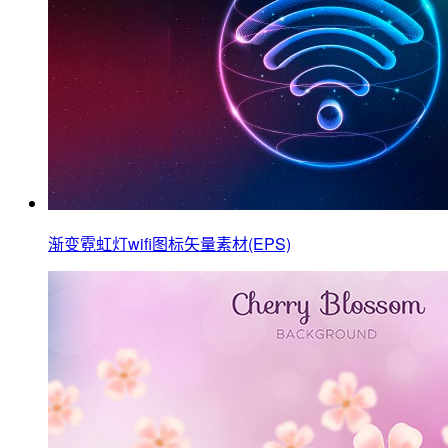
渐变霓虹灯wifi图标矢量素材(EPS)