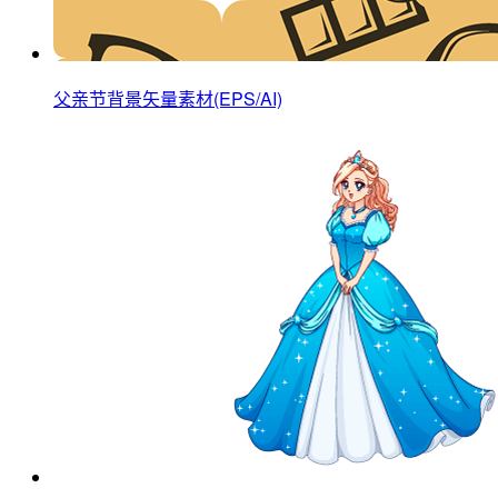
父亲节背景矢量素材(EPS/AI)