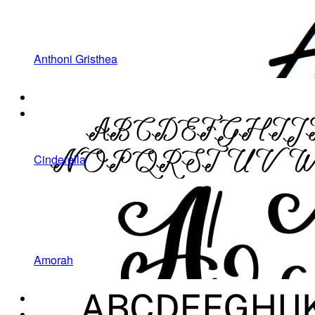
Anthoni Gristhea
Cinderella
Amorah