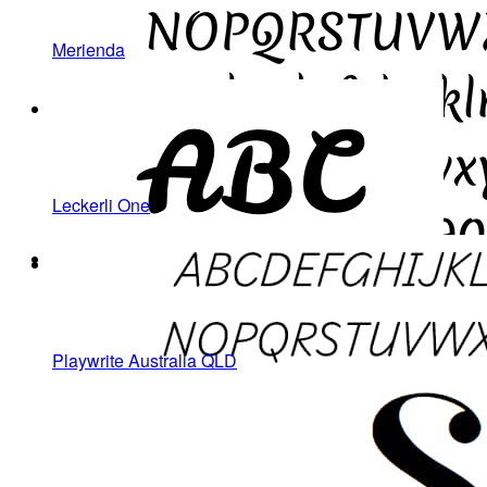
Merienda
Leckerli One
Playwrite Australia QLD