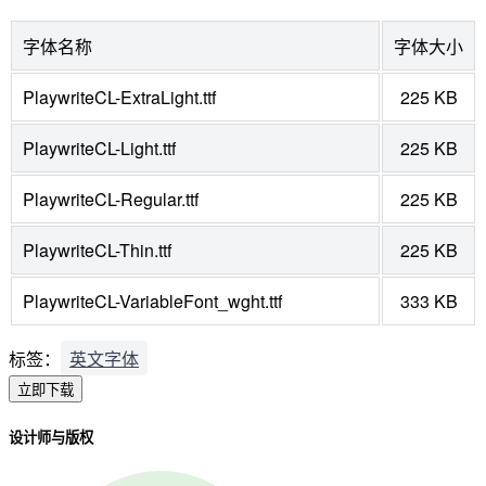
字体名称
字体大小
PlaywriteCL-ExtraLight.ttf
225 KB
PlaywriteCL-Light.ttf
225 KB
PlaywriteCL-Regular.ttf
225 KB
PlaywriteCL-Thin.ttf
225 KB
PlaywriteCL-VariableFont_wght.ttf
333 KB
标签：
英文字体
立即下载
设计师与版权