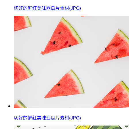
切好的鲜红美味西瓜片素材(JPG)
切好的鲜红美味西瓜片素材(JPG)