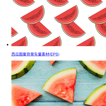
西瓜图案背景矢量素材(EPS)