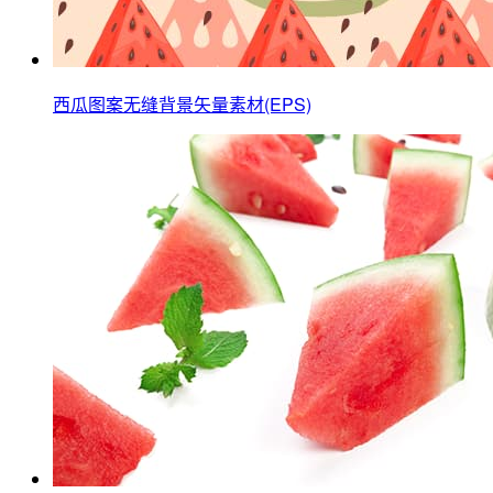
西瓜图案无缝背景矢量素材(EPS)