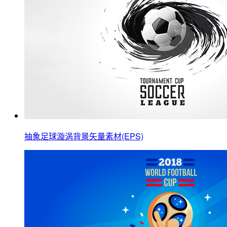
抽象足球漩涡背景矢量素材(EPS)