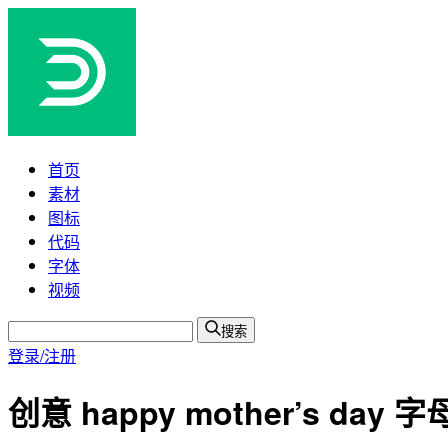
首页
素材
图标
代码
字体
视频
搜索
登录/注册
创意 happy mother’s da