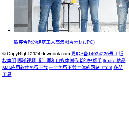
微笑合影的建筑工人高清图片素材(JPG)
© CopyRight 2024 dowebok.com
粤ICP备14034220号-1
版
权声明
嘟嘟视频-设计师和自媒体创作者的好帮手
ifmac_精品
Mac应用软件免费下载
一个免费下载字体的网站_iffont
多朋
工具