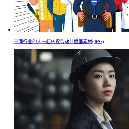
不同行业的人一起庆祝劳动节插画素材(JPG)