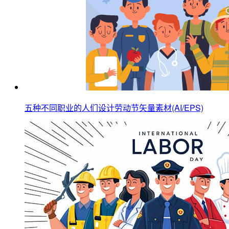
五种不同职业的人们设计劳动节矢量素材(AI/EPS)