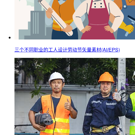
三个不同职业的工人设计劳动节矢量素材(AI/EPS)