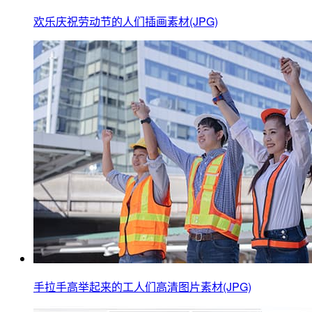
欢乐庆祝劳动节的人们插画素材(JPG)
手拉手高举起来的工人们高清图片素材(JPG)