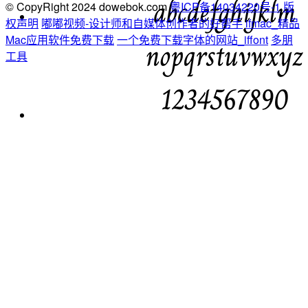
© CopyRight 2024 dowebok.com
粤ICP备14034220号-1
版
权声明
嘟嘟视频-设计师和自媒体创作者的好帮手
ifmac_精品
Mac应用软件免费下载
一个免费下载字体的网站_iffont
多朋
工具