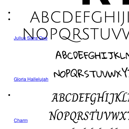
Julius Sans One
Gloria Hallelujah
Charm