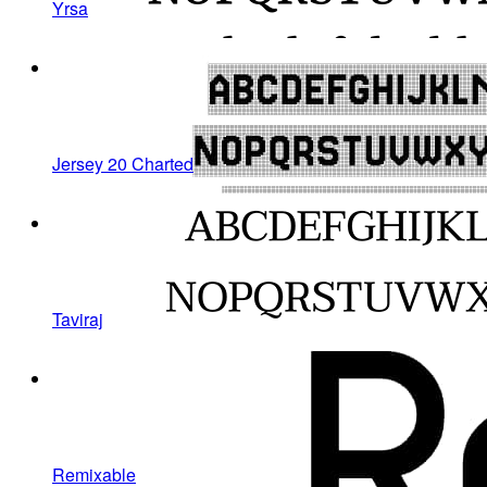
Yrsa
Jersey 20 Charted
Taviraj
Remixable