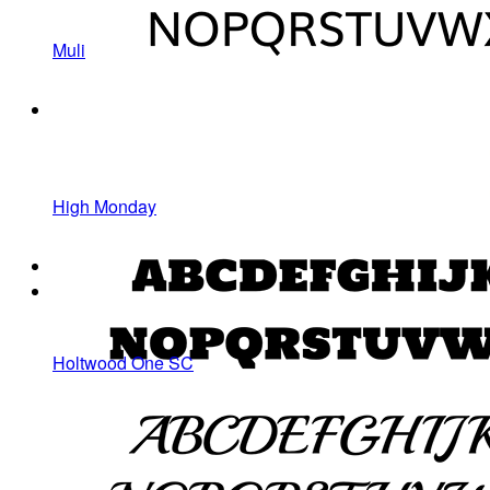
Muli
High Monday
Holtwood One SC