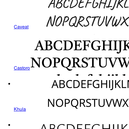
Caveat
Castoro
Khula