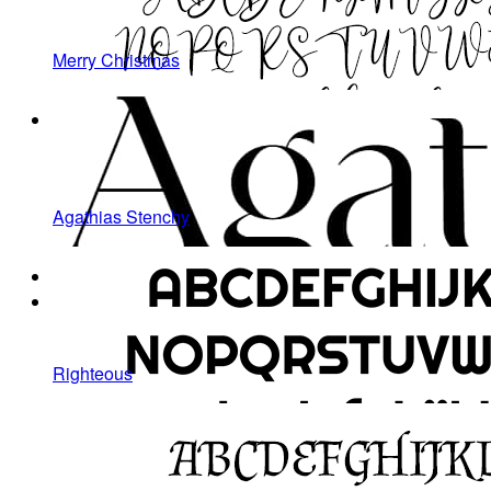
Merry Christmas
Agathias Stenchy
Righteous