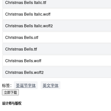
Christmas Bells Italic.ttf
Christmas Bells Italic.woff
Christmas Bells Italic.woff2
Christmas Bells.otf
Christmas Bells.ttf
Christmas Bells.woff
Christmas Bells.woff2
标签：
圣诞节字体
英文字体
立即下载
设计师与版权