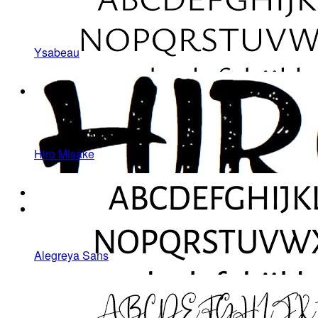
Ysabeau
Hiro Misake
Alegreya Sans