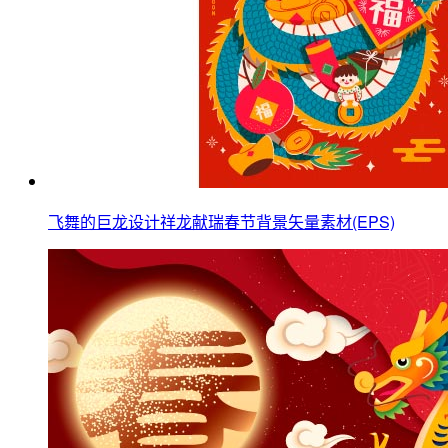
飞舞的巨龙设计祥龙献瑞春节背景矢量素材(EPS)