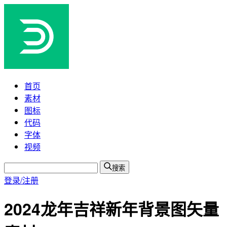
首页
素材
图标
代码
字体
视频
搜索
登录/注册
2024龙年吉祥新年背景图矢量