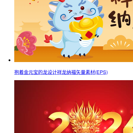
抱着金元宝的龙设计祥龙纳福矢量素材(EPS)