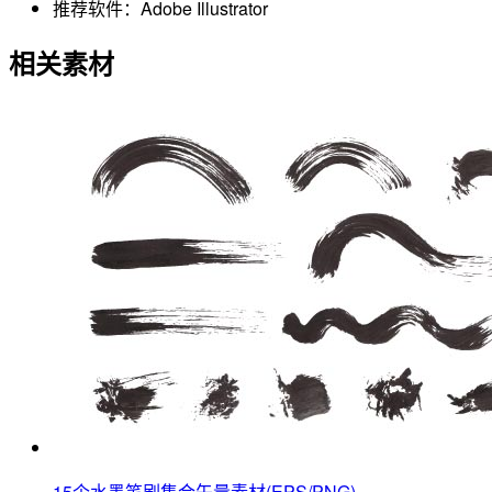
推荐软件：
Adobe Illustrator
相关素材
15个水墨笔刷集合矢量素材(EPS/PNG)