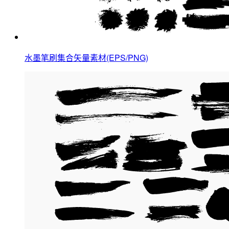
水墨笔刷集合矢量素材(EPS/PNG)