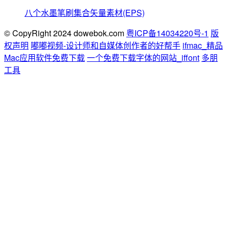
八个水墨笔刷集合矢量素材(EPS)
© CopyRight 2024 dowebok.com
粤ICP备14034220号-1
版
权声明
嘟嘟视频-设计师和自媒体创作者的好帮手
ifmac_精品
Mac应用软件免费下载
一个免费下载字体的网站_iffont
多朋
工具