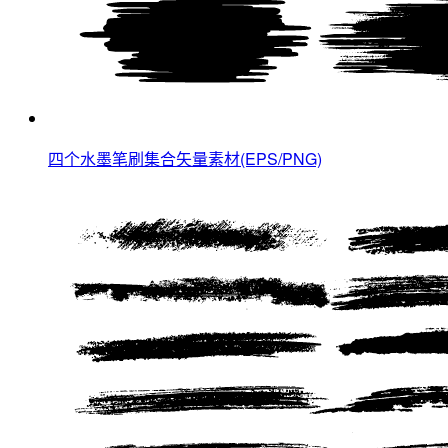
四个水墨笔刷集合矢量素材(EPS/PNG)