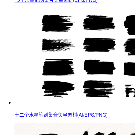
十二个水墨笔刷集合矢量素材(AI/EPS/PNG)