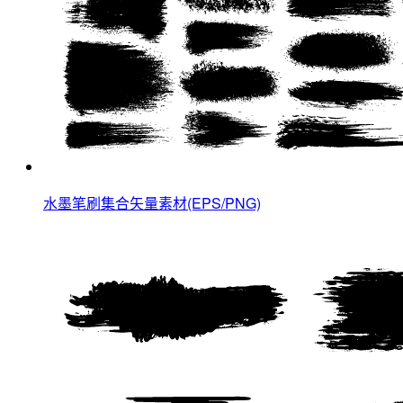
水墨笔刷集合矢量素材(EPS/PNG)