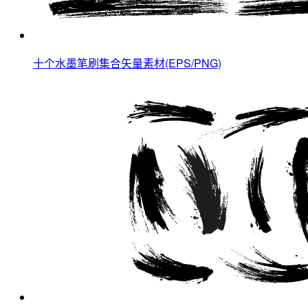
十个水墨笔刷集合矢量素材(EPS/PNG)