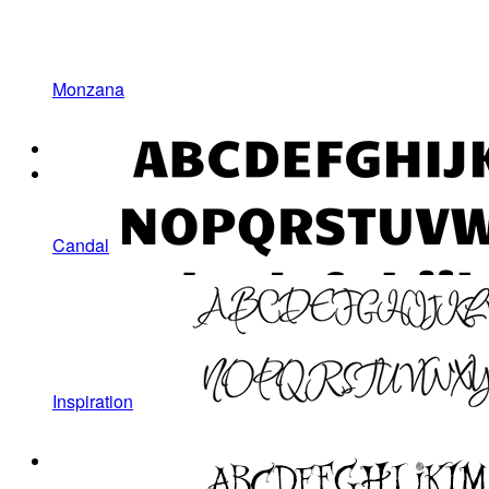
Monzana
Candal
Inspiration