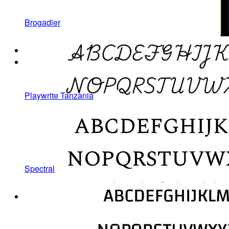
Brogadier
Playwrite Tanzania
Spectral