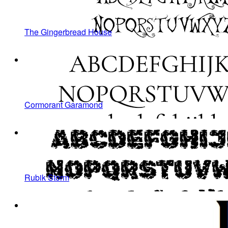
The Gingerbread House
Cormorant Garamond
Rubik Storm