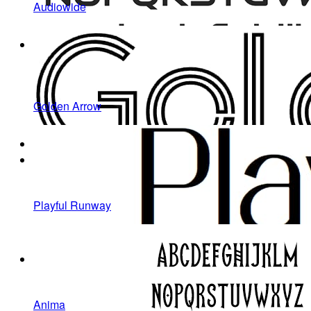
Audiowide
Golden Arrow
Playful Runway
Anima