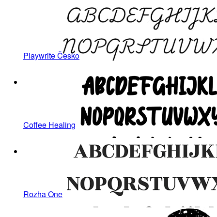
Playwrite Česko
Coffee Healing
Rozha One