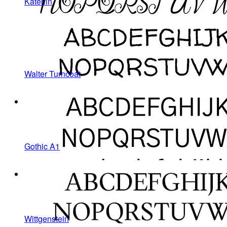
Katerlin
Walter Turncoat
Gothic A1
Wittgenstein