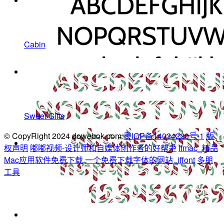
Cabin
Sweet Gifts
© CopyRight 2024 dowebok.com
粤ICP备14034220号-1
版
权声明
嘟嘟视频-设计师和自媒体创作者的好帮手
ifmac_精品
Mac应用软件免费下载
一个免费下载字体的网站_iffont
多朋
工具