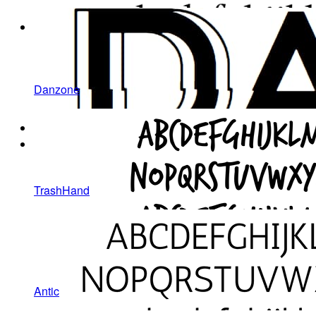
Danzone
TrashHand
Antic