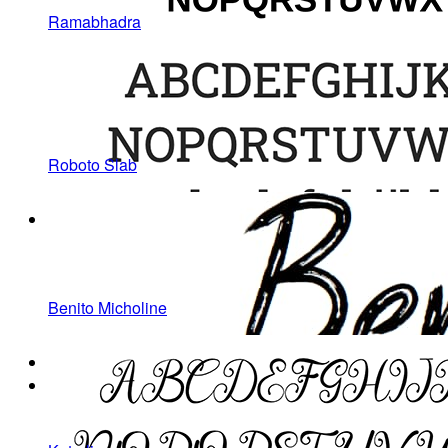
Ramabhadra
Roboto Slab
Benito Micholine