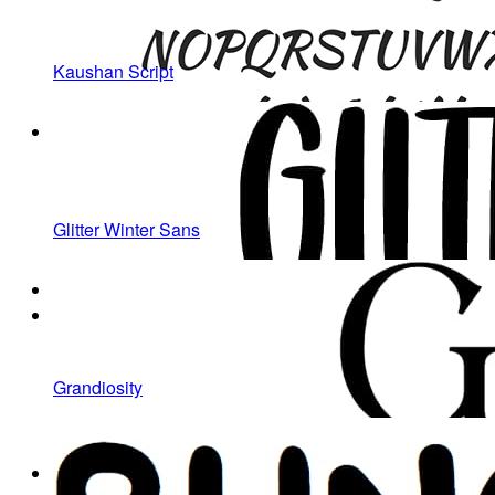
Kaushan Script
Glitter Winter Sans
Grandiosity