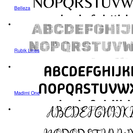
Belleza
Rubik Lines
Madimi One