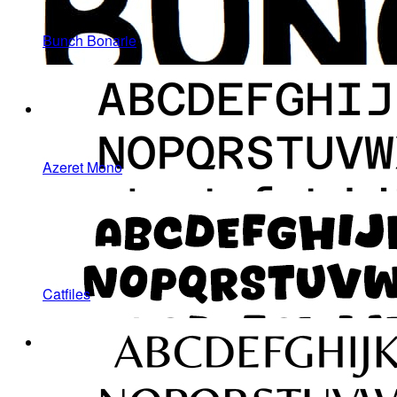
Bunch Bonarie
Azeret Mono
Catfiles