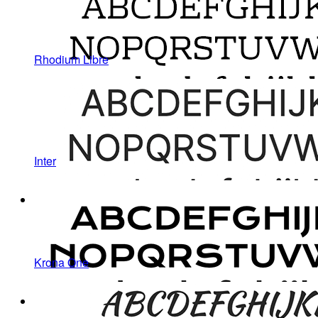
Rhodium Libre
Inter
Krona One