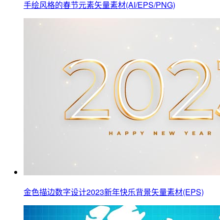
手绘风格的春节元素矢量素材(AI/EPS/PNG)
金色描边数字设计2023新年快乐背景矢量素材(EPS)