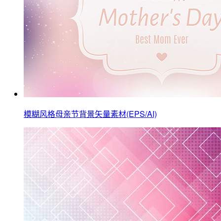
模糊风格母亲节背景矢量素材(EPS/AI)