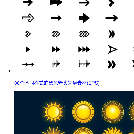
36个不同样式的黑色箭头矢量素材(EPS)