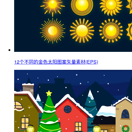
12个不同的金色太阳图案矢量素材(EPS)