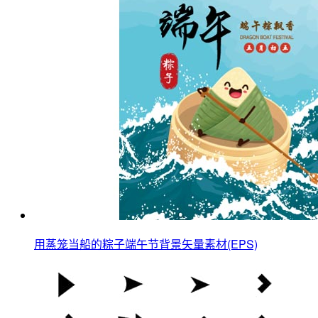
用蒸笼当船的粽子端午节背景矢量素材(EPS)