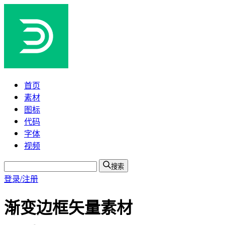
首页
素材
图标
代码
字体
视频
搜索
登录/注册
渐变边框矢量素材