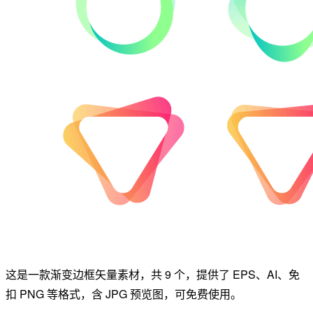
这是一款渐变边框矢量素材，共 9 个，提供了 EPS、AI、免
扣 PNG 等格式，含 JPG 预览图，可免费使用。